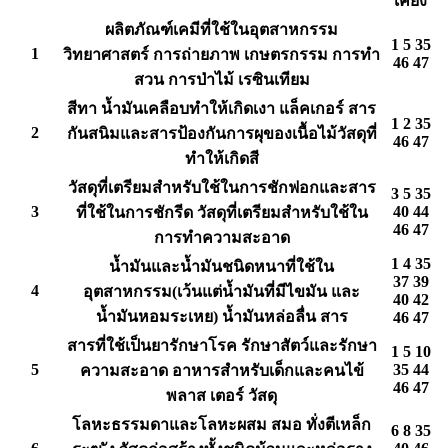
เคียง
ผลิตภัณฑ์เคมีที่ใช้ในอุตสาหกรรม
1 5 35
1
วิทยาศาสตร์ การถ่ายภาพ เกษตรกรรม การทำ
46 47
สวน การป่าไม้ เรซินเทียม
สีทา น้ำมันเคลือบทำให้เกิดเงา แล็คเกอร์ สาร
1 2 35
2
กันสนิมและสารป้องกันการผุของเนื้อไม้วัสดุที่
46 47
ทำให้เกิดสี
วัสดุที่เตรียมสำหรับใช้ในการชักฟอกและสาร
3 5 35
3
40 44
ที่ใช้ในการชักรีด วัสดุที่เตรียมสำหรับใช้ใน
46 47
การทำความสะอาด
1 4 35
น้ำมันและน้ำมันชนิดหนาที่ใช้ใน
37 39
4
อุตสาหกรรม(เว้นแต่น้ำมันที่มีไขมัน และ
40 42
น้ำมันหอมระเหย) น้ำมันหล่อลื่น สาร
46 47
สารที่ใช้เป็นยารักษาโรค รักษาสัตว์และรักษา
1 5 10
5
35 44
ความสะอาด อาหารสำหรับเด็กและคนไข้
46 47
พลาส เตอร์ วัสดุ
โลหะธรรมดาและโลหะผสม สมอ ทั่งตีเหล็ก
6 8 35