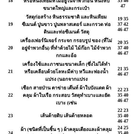
18
35 46
หรือหนังเทียมที่ไม่อยู่ในจำพวกอื่น หนังหีบ
47
ขนาดใหญ่และกระเป๋า
วัสดุก่อสร้าง หินธรรมชาติ และหินเทียม
19 35
19
37 42
ซีเมนต์ ปูนขาว ปูนพลาสเตอร์ และกรวด ท่อ
46 47
ดินและท่อซีเมนต์ วัสดุ
เครื่องเฟอร์นิเจอร์ กระจก กรอบรูป ของ (ที่ไม่
20 35
20
37 40
อยู่จำพวกอื่น) ที่ทำด้วยไม้ ไม้ก๊อก ไม้จำพวก
46 47
กกและอ้อ
เครื่องใช้และภาชนะขนาดเล็ก (ซึ่งไม่ได้ทำ
21 35
21
หรือเคลือบด้วยโลหะมีค่า) หวีและฟองน้ำ
46 47
แปรง (นอกจากแปรง
เชือก สายป่าน ตาข่าย เต๊นท์ ผ้าใบบังแดด ผ้า
22 23
22
35 40
คลุม ผ้าใบเรือ กระสอบ วัสดุทำเบาะและยัด
46 47
เบาะ (เช่น
22 23
23
เส้นด้ายดิบ เส้นด้ายหลอด
35 40
46 47
24 25
ผ้า (ชนิดที่เป็นชิ้น ๆ ) ผ้าคลุมเตียงและผ้าคลุม
24
35 40