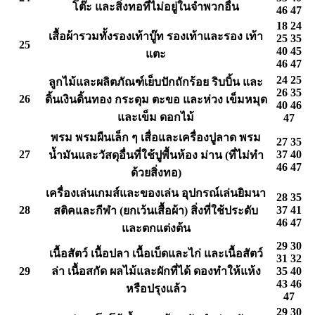
โต๊ะ และสิ่งทอที่ไม่อยู่ในจำพวกอื่น
46 47
18 24
เสื้อผ้ารวมทั้งรองเท้าบู๊ท รองเท้าและรอง เท้า
25 35
25
40 45
แตะ
46 47
24 25
ลูกไม้และผลิตภัณฑ์เย็บปักถักร้อย ริบบิ้น และ
26 35
26
ดิ้นเงินดิ้นทอง กระดุม ตะขอ และห่วง เข็มหมุด
40 46
และเข็ม ดอกไม้
47
พรม พรมผืนเล็ก ๆ เสื่อและเครื่องปูลาด พรม
27 35
27
37 40
น้ำมันและวัสดุอื่นที่ใช้ปูพื้นห้อง ม่าน (ที่ไม่ทำ
46 47
ด้วยสิ่งทอ)
เครื่องเล่นเกมส์และของเล่น อุปกรณ์เล่นยิมนา
28 35
28
37 41
สติคและกีฬา (ยกเว้นเสื้อผ้า) สิ่งที่ใช้ประดับ
46 47
และตกแต่งต้น
29 30
เนื้อสัตว์ เนื้อปลา เนื้อเบ็ดและไก่ และเนื้อสัตว์
31 32
29
ล่า เนื้อสกัด ผลไม้และผักที่ได้ ดองทำให้แห้ง
35 40
43 46
หรือปรุงแล้ว
47
29 30